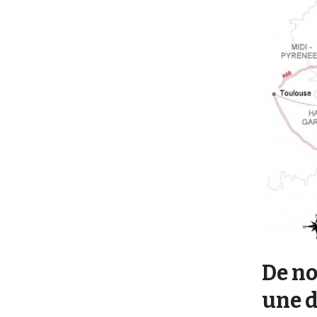
De no
une d