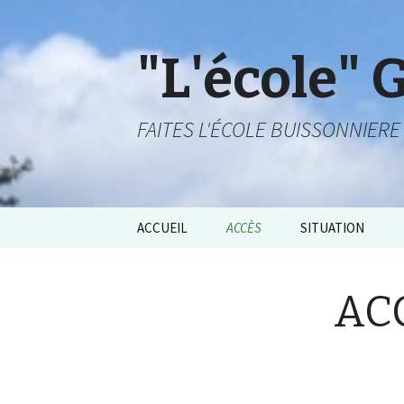
"L'école" 
FAITES L'ÉCOLE BUISSONNIERE 
Aller
ACCUEIL
ACCÈS
SITUATION
au
contenu
principal
AC