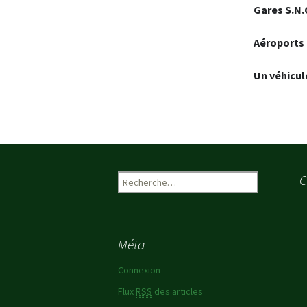
Gares S.N.C
Aéroports 
Un véhicul
C
R
e
c
h
e
Méta
r
c
Connexion
h
Flux
RSS
des articles
e