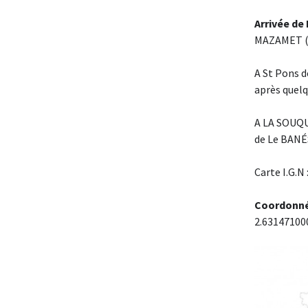
Arrivée de
MAZAMET (
A St Pons 
après quelq
A LA SOUQUE
de Le BANÉS
Carte I.G.N
Coordonnés
2.63147100