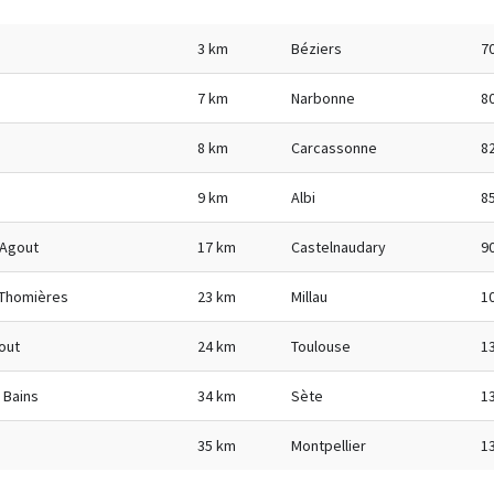
3 km
Béziers
7
7 km
Narbonne
8
8 km
Carcassonne
8
9 km
Albi
8
 Agout
17 km
Castelnaudary
9
 Thomières
23 km
Millau
1
out
24 km
Toulouse
1
 Bains
34 km
Sète
1
35 km
Montpellier
1